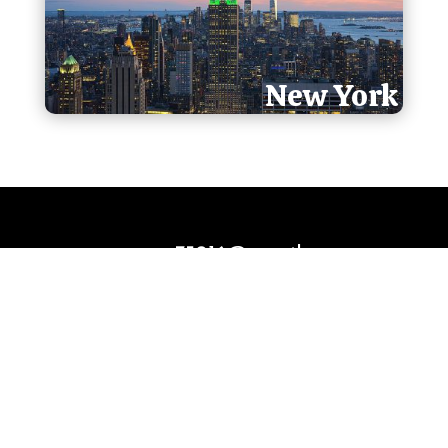
New York
evacruz75016@gmail.com
(+33) 06.29.97.77.22